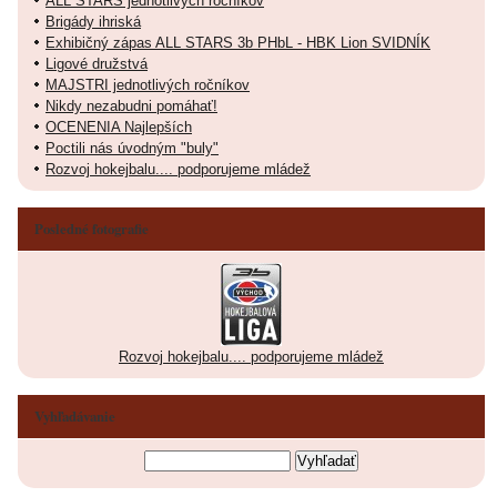
ALL STARS jednotlivých ročníkov
Brigády ihriská
Exhibičný zápas ALL STARS 3b PHbL - HBK Lion SVIDNÍK
Ligové družstvá
MAJSTRI jednotlivých ročníkov
Nikdy nezabudni pomáhať!
OCENENIA Najlepších
Poctili nás úvodným "buly"
Rozvoj hokejbalu.... podporujeme mládež
Posledné fotografie
Rozvoj hokejbalu.... podporujeme mládež
Vyhľadávanie