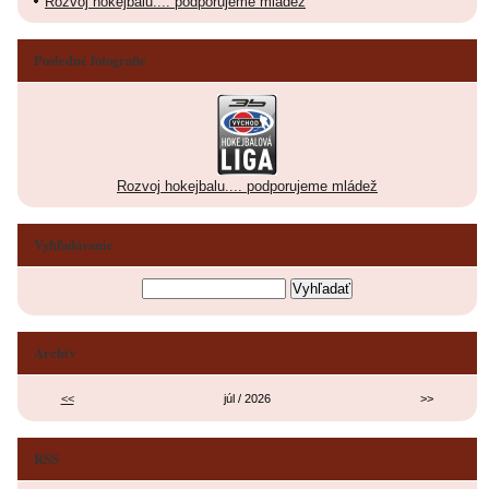
Rozvoj hokejbalu.... podporujeme mládež
Posledné fotografie
Rozvoj hokejbalu.... podporujeme mládež
Vyhľadávanie
Archív
<<
júl / 2026
>>
RSS