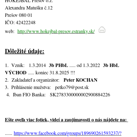
HOKEJBAL Prešov o.z.
Alexandra Matušku č.12
Prešov 080 01
IČO: 42422248
web:
http://www.hokejbal-presov.estranky.sk/
Dôležité údaje:
3b PHbL
3b HbL
1. Vznik: 1.3.2014
..... od 1.3.2022
VÝCHOD
..... koniec 31.8.2025 !!!
Peter KOCHAN
2. Zakladateľ a organizátor:
3. Prihlásenie mužstva:
petko79@post.sk
4. Iban FIO Banka: SK2783300000002900884226
Ešte oveľa viac fotiek, videí a zaujímavosti o nás nájdete na:
......
https://www.facebook.com/groups/189690261593237/?