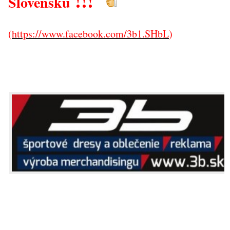
!!!
Slovensku
(
https://www.facebook.com/3b1.SHbL
)