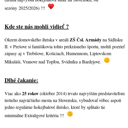
sezóny 2025/2026) !!!
Kde ste nás mohli vidieť ?
ZŠ Čsl. Armády
Okrem domovského ihriska v areáli
na Sídlisku
II. v Prešove si fanúšikovia tohto prekrásneho športu, mohli pozrieť
zápasy aj
v Trebišove, Košiciach, Humennom, Liptovskom
Mikuláši, Vranove nad Topľou, Svidníku a Bardejove.
Dlhé čakanie:
25 rokov
Viac ako
(október 2014) trvalo najvyšším predstaviteľom
tretieho najväčšieho mesta na Slovensku, vybudovať vôbec aspoň
jedno regulárne hokejbalové ihrisko, ktoré by spĺňalo tie
minimálne Extraligové kritéria !!!