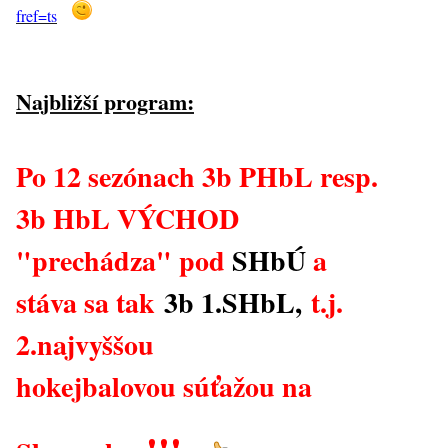
fref=ts
Najbližší program:
Po 12 sezónach 3b PHbL
resp.
3b HbL VÝCHOD
"prechádza" pod
SHbÚ
a
stáva sa tak
3b 1.SHbL,
t.j.
2.najvyššou
hokejbalovou súťažou na