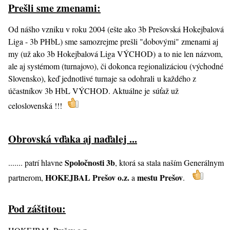
Prešli sme zmenami:
Od nášho vzniku v roku 2004 (ešte ako 3b Prešovská Hokejbalová
Liga - 3b PHbL) sme samozrejme prešli "dobovými" zmenami aj
my (už ako 3b Hokejbalová Liga VÝCHOD) a to nie len názvom,
ale aj systémom (turnajovo), či dokonca regionalizáciou (východné
Slovensko), keď jednotlivé turnaje sa odohrali u každého z
účastníkov 3b HbL VÝCHOD. Aktuálne je súťaž už
celoslovenská !!!
Obrovská vďaka aj naďalej ...
Spoločnosti 3b
....... patrí hlavne
, ktorá sa stala naším Generálnym
HOKEJBAL Prešov o.z.
mestu Prešov
partnerom,
a
.
Pod záštitou: