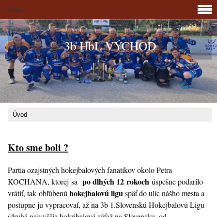
Menu
3b HbL VÝCHOD
Úvod
Kto sme boli ?
Partia ozajstných hokejbalových fanatikov okolo Petra
po dlhých 12 rokoch
KOCHANA, ktorej sa
úspešne podarilo
hokejbalovú ligu
vrátiť, tak obľúbenú
späť do ulíc nášho mesta a
postupne ju vypracovať, až na 3b 1.Slovenskú Hokejbalovú Ligu
(druhá najvyššia hokrjbalová súťaž na Slovensku, od