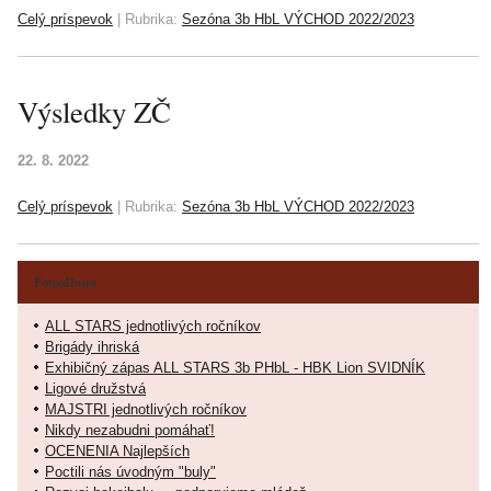
Celý príspevok
|
Rubrika:
Sezóna 3b HbL VÝCHOD 2022/2023
Výsledky ZČ
22. 8. 2022
Celý príspevok
|
Rubrika:
Sezóna 3b HbL VÝCHOD 2022/2023
Fotoalbum
ALL STARS jednotlivých ročníkov
Brigády ihriská
Exhibičný zápas ALL STARS 3b PHbL - HBK Lion SVIDNÍK
Ligové družstvá
MAJSTRI jednotlivých ročníkov
Nikdy nezabudni pomáhať!
OCENENIA Najlepších
Poctili nás úvodným "buly"