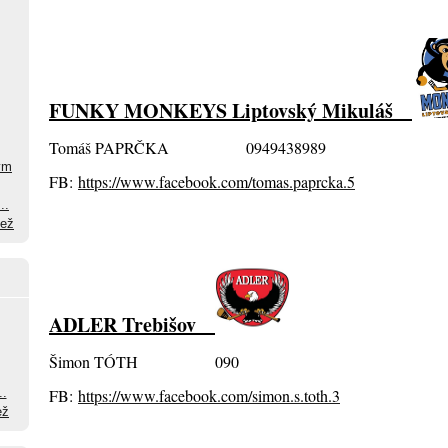
FUNKY MONKEYS Liptovský Mikuláš
Tomáš PAPRČKA 0949438989
ým
FB:
https://www.facebook.com/tomas.paprcka.5
..
dež
ADLER Trebišov
Šimon TÓTH 090
..
FB:
https://www.facebook.com/simon.s.toth.3
ež