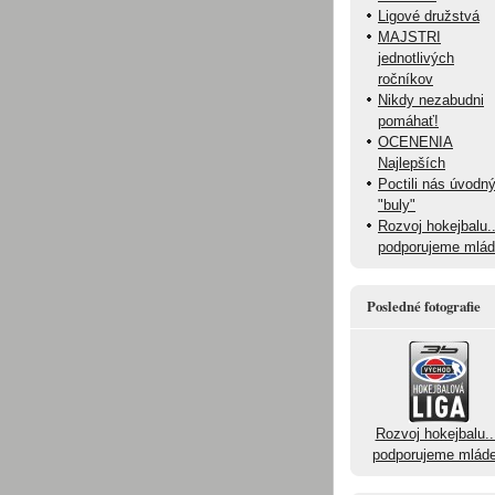
Ligové družstvá
MAJSTRI
jednotlivých
ročníkov
Nikdy nezabudni
pomáhať!
OCENENIA
Najlepších
Poctili nás úvodn
"buly"
Rozvoj hokejbalu..
podporujeme mlá
Posledné fotografie
Rozvoj hokejbalu..
podporujeme mlád