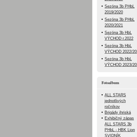
Sezóna 3b PHbL
2019/2020
Sezóna 3b PHbL
2020/2021
Sezóna 3b HbL
VÝCHOD r.2022
Sezóna 3b HbL
VÝCHOD 2022/20
Sezóna 3b HbL
VÝCHOD 2023/20
Fotoalbum
ALL STARS
jednotlivých
ročníkov
Brigády ihriská
Exhibičný zápas
ALL STARS 3b
PHbL - HBK Lion
SVIDNÍK