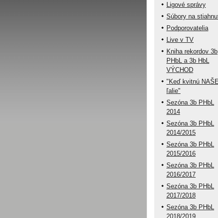
Ligové správy
Súbory na stiahnu
Podporovatelia
Live v TV
Kniha rekordov 3b
PHbL a 3b HbL
VÝCHOD
"Keď kvitnú NAŠ
ľalie"
Sezóna 3b PHbL
2014
Sezóna 3b PHbL
2014/2015
Sezóna 3b PHbL
2015/2016
Sezóna 3b PHbL
2016/2017
Sezóna 3b PHbL
2017/2018
Sezóna 3b PHbL
2018/2019