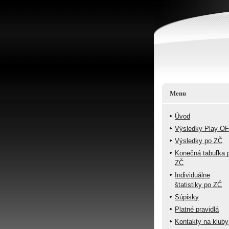
Menu
Úvod
Výsledky Play O
Výsledky po ZČ
Konečná tabuľka 
ZČ
Individuálne
štatistiky po ZČ
Súpisky
Platné pravidlá
Kontakty na kluby