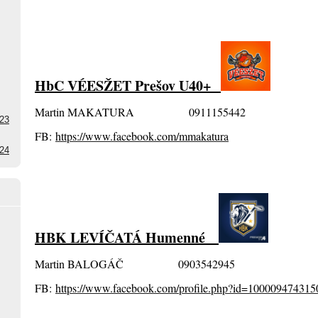
HbC VÉESŽET Prešov U40+
Martin MAKATURA 0911155442
23
FB:
https://www.facebook.com/mmakatura
24
HBK LEVÍČATÁ Humenné
Martin BALOGÁČ 0903542945
FB:
https://www.facebook.com/profile.php?id=100009474315