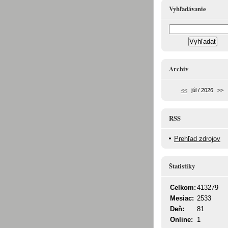
Vyhľadávanie
Archív
<<
júl / 2026
>>
RSS
Prehľad zdrojov
Štatistiky
Celkom:
413279
Mesiac:
2533
Deň:
81
Online:
1