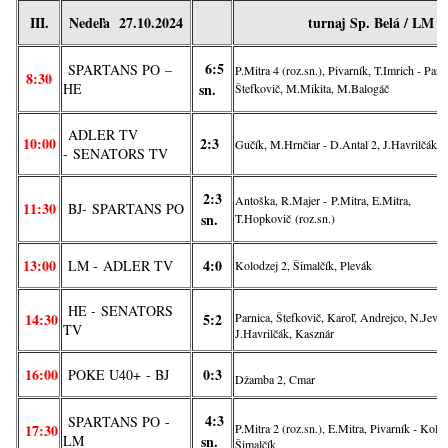
III.
Nedeľa 27.10.2024
turnaj Sp. Belá / LM
6:5
SPARTANS PO
–
P.Mitra 4 (roz.sn.), Pivarník, T.Imrich - Parn
8:30
HE
sn.
Štefkovič, M.Mikita, M.Balogáč
ADLER TV
10:00
2:3
Gučík, M.Hrnčiar - D.Antal 2, J.Havrilčák
-
SENATORS TV
2:3
Antoška, R.Majer - P.Mitra, E.Mitra,
11:30
BJ-
SPARTANS PO
sn.
T.Hopkovič (roz.sn.)
13:00
4:0
LM -
ADLER TV
Kolodzej 2, Šimalčík, Plevák
HE -
SENATORS
14:30
5:2
Parnica, Štefkovič, Karoľ, Andrejco, N.Jevič
TV
J.Havrilčák, Kasznár
16:00
0:3
POKE U40+
- BJ
Džamba 2, Cmar
4:3
SPARTANS PO
-
17:30
P.Mitra 2 (roz.sn.), E.Mitra, Pivarník - Kolod
LM
sn.
Šimalčík