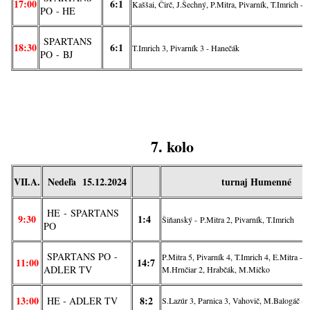
17:00
6:1
Kaššai, Čirč, J.Šechný, P.Mitra, Pivarník, T.Imrich - 
PO
- HE
SPARTANS
18:30
6:1
T.Imrich 3, Pivarník 3 - Hanečák
PO
-
BJ
7. kolo
VII.A.
Nedeľa 15.12.2024
turnaj Humenné
HE
-
SPARTANS
9:30
1:4
Šiňanský - P.Mitra 2, Pivarník, T.Imrich
PO
SPARTANS PO
-
P.Mitra 5, Pivarník 4, T.Imrich 4, E.Mitra - Š
11:00
14:7
ADLER TV
M.Hrnčiar 2, Hrabčák, M.Mičko
13:00
8:2
HE
-
ADLER TV
S.Lazúr 3, Parnica 3, Vahovič, M.Balogáč - 