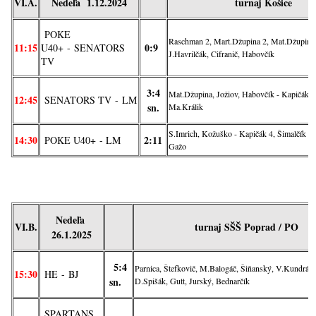
VI.A.
Nedeľa 1.12.2024
turnaj Košice
POKE
Raschman 2, Mart.Džupina 2, Mat.Džupina 
11:15
0:9
U40+
-
SENATORS
J.Havrilčák, Cifranič, Habovčík
TV
3:4
Mat.Džupina, Jožiov, Habovčík - Kapičák 3 
12:45
SENATORS TV
-
LM
sn.
Ma.Králik
S.Imrich, Kožuško - Kapičák 4, Šimalčík 3,
14:30
2:11
POKE U40+
- LM
Gažo
Nedeľa
VI.B.
turnaj SŠŠ Poprad / PO
26.1.2025
5:4
Parnica, Štefkovič, M.Balogáč, Šiňanský, V.Kundrát (r
15:30
HE
-
BJ
sn.
D.Spišák, Gutt, Jurský, Bednarčík
SPARTANS