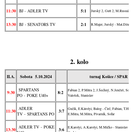
11:30
5:1
BJ -
ADLER TV
Jurský 2, Gutt 2, M.Rusnák 
13:30
2:1
BJ
- SENATORS TV
R.Majer, Jurský - Mat.Džup
2. kolo
II.A.
Sobota 5.10.2024
turnaj Košice / SPAR
SPARTANS
Fabian 2, P.Mitra 2, J.Šechný, N.Jenčuš, Soľar
9:30
8:2
PO
-
POKE U40+
Valošek, Stanislav
ADLER
Gučik, E.Károlyi, Balog - Čirč, Fabian, T.Ho
11:30
3:7
TV
- SPARTANS PO
E.Mitra, M.Mitra, Pivarník, Soľar
ADLER TV
-
POKE
E.Karolyi, A.Karolyi, M.Mičko - Stanislav 4
13:30
3:6