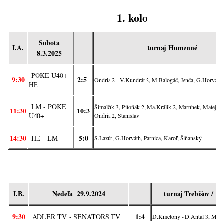
1. kolo
Sobota
I.A.
turnaj Humenné
8.3.2025
POKE U40+ -
9:30
2:5
Ondria 2 - V.Kundrát 2, M.Balogáč, Jenča, G.Horvát
HE
LM - POKE
Šimalčík 3, Pitoňák 2, Ma.Králik 2, Martínek, Matejčí
11:30
10:3
U40+
Ondria 2, Stanislav
14:30
5:0
HE
- LM
S.Lazúr, G.Horváth, Parnica, Karoľ, Šiňanský
I.B.
Nedeľa 29.9.2024
turnaj Trebišov /
9:30
1:4
ADLER TV
- SENATORS TV
D.Kmetony - D.Antal 3, Mat