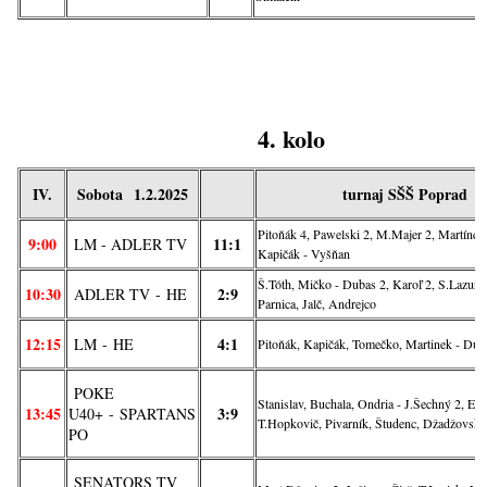
4. kolo
IV.
Sobota
1.2
.2025
turnaj SŠŠ Poprad
Pitoňák 4, Pawelski 2, M.Majer 2, Martínek,
9:00
11:1
LM - ADLER TV
Kapičák - Vyšňan
Š.Tóth, Mičko - Dubas 2, Karoľ 2, S.Lazur,
10:30
2:9
ADLER TV
-
HE
Parnica, Jalč, Andrejco
12:15
4:1
LM
-
HE
Pitoňák, Kapičák, Tomečko, Martinek - Dub
POKE
Stanislav, Buchala, Ondria - J.Šechný 2, E.M
13:45
3:9
U40+
-
SPARTANS
T.Hopkovič, Pivarník, Študenc, Džadžovský,
PO
SENATORS TV