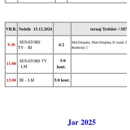
VII.B.
Nedeľa
15
.12
.2024
turnaj Trebišov
/ SEN
SENATORS
Mat.Džupina, Mart.Džupina, D.Antal, Šte
9:30
4:2
TV
-
BJ
Budinský 2
5:0
SENATORS TV
11:00
- LM
kont.
13:00
5:0 kont.
BJ
-
LM
Jar 2025