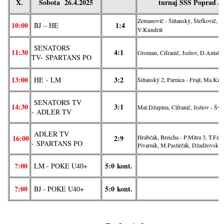
X.
Sobota 26.4.2025
turnaj SŠŠ Poprad /
Zemanovič - Šiňanský, Štefkovič, Je
10:00
1:4
BJ
– HE
V.Kundrát
SENATORS
11:30
4:1
Groman, Cifranič, Jožiov, D.Antal .
TV
-
SPARTANS PO
13:00
3:2
HE
- LM
Šiňanský 2, Parnica - Frajt, Ma.Král
SENATORS TV
14:30
3:1
Mat.Džupina, Cifranič, Jožiov - Šve
-
ADLER TV
ADLER TV
16:00
2:9
Hrabčak, Breicha - P.Mitra 3, T.Fabi
-
SPARTANS PO
Pivarnik, M.Pastirčák, Džadžovský
?:00
5:0
kont.
LM - POKE U40+
?:00
5:0
kont.
BJ - POKE U40+