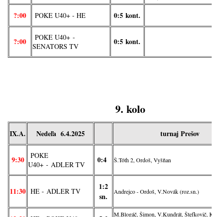
?:00
0:5
kont.
POKE U40+
-
HE
POKE U40+
-
?:00
0:5
kont.
SENATORS TV
9. kolo
IX.A.
Nedeľa 6.4.2025
turnaj Prešov
POKE
9:30
0:4
Š.Tóth 2, Ordoš, Vyšňan
U40+
-
ADLER TV
1:2
11:30
HE -
ADLER TV
Andrejco - Ordoš, V.Novák (roz.sn.)
sn.
M.Blogáč, Šimon, V.Kundrát, Štefkovič, Kar