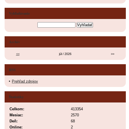
Vyhľadávanie
Archív
<<
júl / 2026
>>
RSS
Prehľad zdrojov
Štatistiky
Celkom:
413354
Mesiac:
2570
Deň:
68
Online:
2