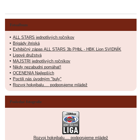
Fotoalbum
ALL STARS jednotlivých ročníkov
Brigády ihriská
Exhibičný zápas ALL STARS 3b PHbL - HBK Lion SVIDNÍK
Ligové družstvá
MAJSTRI jednotlivých ročníkov
Nikdy nezabudni pomáhať!
OCENENIA Najlepších
Poctili nás úvodným "buly"
Rozvoj hokejbalu.... podporujeme mládež
Posledné fotografie
Rozvoj hokejbalu.... podporujeme mládež