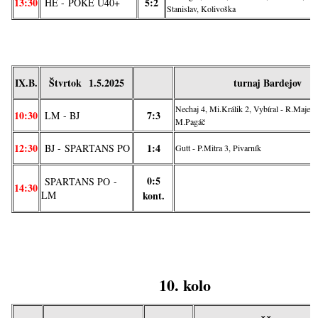
13:30
5:2
HE -
POKE U40+
Stanislav, Kolivoška
IX.B.
Štvrtok
1.5
.2025
turnaj
Bardejov
Nechaj 4, Mi.Králik 2, Vybíral - R.Majer, 
10:30
7:3
LM
- BJ
M.Pagáč
12:30
1:4
BJ -
SPARTANS PO
Gutt - P.Mitra 3, Pivarník
0:5
SPARTANS PO
-
14:30
LM
kont.
10. kolo