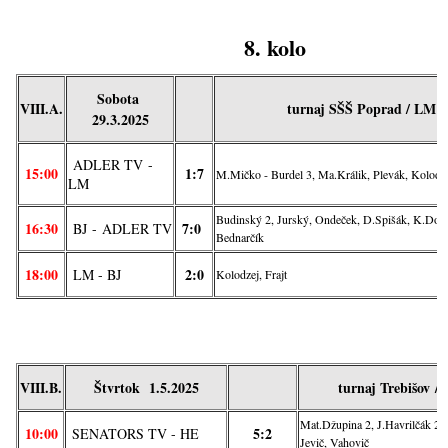
8. kolo
Sobota
VIII.A.
turnaj SŠŠ Poprad / LM
29.3.2025
ADLER TV
-
15:00
1:7
M.Mičko - Burdel 3, Ma.Králik, Plevák, Kolodz
LM
Budinský 2, Jurský, Ondeček, D.Spišák, K.Dom
16:30
7:0
BJ -
ADLER TV
Bednarčík
18:00
2:0
LM - BJ
Kolodzej, Frajt
VIII.B.
Štvrtok 1.5.2025
turnaj
Trebišov
/
Mat.Džupina 2, J.Havrilčák 2, 
10:00
5:2
SENATORS TV - HE
Jevič, Vahovič