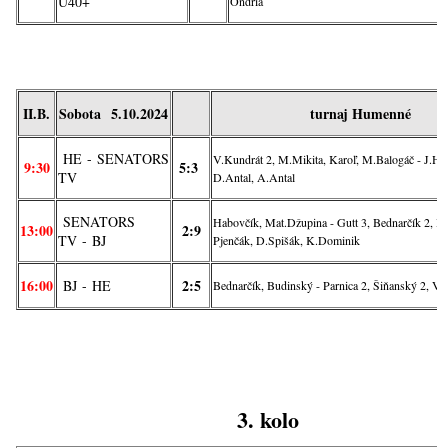
U40+
Ondria
II.B.
Sobota
5.10
.2024
turnaj Humenné
HE
- SENATORS
V.Kundrát 2, M.Mikita, Karoľ, M.Balogáč - J.Hav
9:30
5:3
TV
D.Antal, A.Antal
SENATORS
Habovčík, Mat.Džupina - Gutt 3, Bednarčík 2, B
13:00
2:9
TV
-
BJ
Pjenčák, D.Spišák, K.Dominik
16:00
2:5
BJ
- HE
Bednarčík, Budinský - Parnica 2, Šiňanský 2, Va
3. kolo