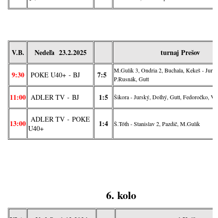
V.B.
Nedeľa 23.2.2025
turnaj Prešov
M.Gulik 3, Ondria 2, Buchala, Kekeš - Jursk
9:30
7:5
POKE U40+
- BJ
P.Rusnák, Gutt
11:00
1:5
ADLER TV
-
BJ
Šikora - Jurský, Dolhý, Gutt, Fedoročko, Va
ADLER TV
-
POKE
13:00
1:4
Š.Tóth - Stanislav 2, Pazdič, M.Gulik
U40+
6. kolo