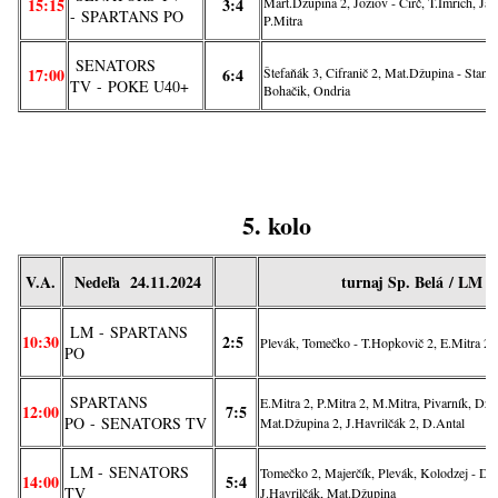
15:15
3:4
Mart.Džupina 2, Jožiov - Čirč, T.Imrich, Jan
-
SPARTANS PO
P.Mitra
SENATORS
17:00
6:4
Štefaňák 3, Cifranič 2, Mat.Džupina - Stanis
TV
-
POKE U40+
Bohačik, Ondria
5. kolo
V.A.
Nedeľa 24.11.2024
turnaj
Sp. Belá
/ LM
LM
-
SPARTANS
10:30
2:5
Plevák, Tomečko - T.Hopkovič 2, E.Mitra 2, 
PO
SPARTANS
E.Mitra 2, P.Mitra 2, M.Mitra, Pivarník, Dž
12:00
7:5
PO
-
SENATORS TV
Mat.Džupina 2, J.Havrilčák 2, D.Antal
LM -
SENATORS
Tomečko 2, Majerčík, Plevák, Kolodzej - D.A
14:00
5:4
TV
J.Havrilčák, Mat.Džupina