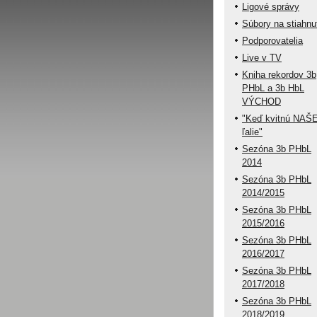
Ligové správy
Súbory na stiahnu
Podporovatelia
Live v TV
Kniha rekordov 3b
PHbL a 3b HbL
VÝCHOD
"Keď kvitnú NAŠ
ľalie"
Sezóna 3b PHbL
2014
Sezóna 3b PHbL
2014/2015
Sezóna 3b PHbL
2015/2016
Sezóna 3b PHbL
2016/2017
Sezóna 3b PHbL
2017/2018
Sezóna 3b PHbL
2018/2019