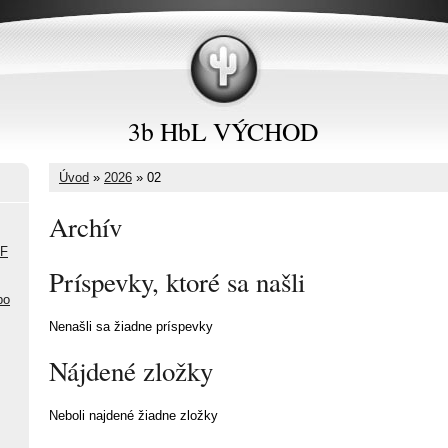
3b HbL VÝCHOD
Úvod
»
2026
»
02
Archív
FF
Príspevky, ktoré sa našli
po
Nenašli sa žiadne príspevky
Nájdené zložky
Neboli najdené žiadne zložky