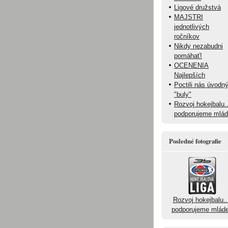
Ligové družstvá
MAJSTRI
jednotlivých
ročníkov
Nikdy nezabudni
pomáhať!
OCENENIA
Najlepších
Poctili nás úvodn
"buly"
Rozvoj hokejbalu..
podporujeme mlá
Posledné fotografie
Rozvoj hokejbalu..
podporujeme mlád