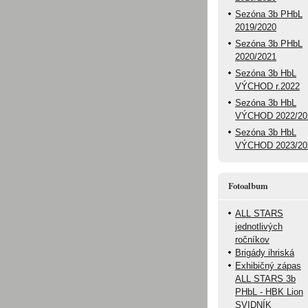
Sezóna 3b PHbL
2019/2020
Sezóna 3b PHbL
2020/2021
Sezóna 3b HbL
VÝCHOD r.2022
Sezóna 3b HbL
VÝCHOD 2022/20
Sezóna 3b HbL
VÝCHOD 2023/20
Fotoalbum
ALL STARS
jednotlivých
ročníkov
Brigády ihriská
Exhibičný zápas
ALL STARS 3b
PHbL - HBK Lion
SVIDNÍK