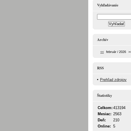
Vyhľadávanie
Archív
<<
február / 2026
>
RSS
Prehľad zdrojov
Štatistiky
Celkom:
413194
Mesiac:
2563
Deň:
210
Online:
5