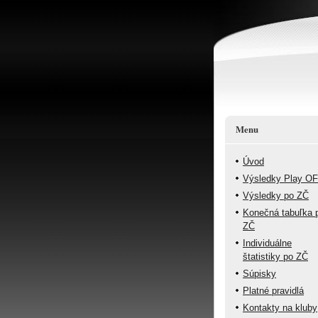
Menu
Úvod
Výsledky Play O
Výsledky po ZČ
Konečná tabuľka 
ZČ
Individuálne
štatistiky po ZČ
Súpisky
Platné pravidlá
Kontakty na kluby